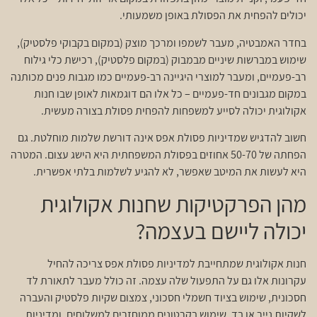
יכולים להפחית את הפסולת באופן משמעותי.
בחדר האמבטיה, מעבר לשמפו ומרכך מוצק (במקום בקבוקי פלסטיק),
שימוש במברשות שיניים מבמבוק (במקום פלסטיק), רכישת כלי גילוח
רב-פעמיים, ומעבר למוצרי היגיינה רב-פעמיים כמו מגבות פנים מכותנה
במקום מגבונים חד-פעמיים – כל אלו הם דוגמאות לאופן שבו חנות
אקולוגית יכולה לסייע למשפחות להפחית פסולת בצורה מעשית.
חשוב להדגיש שמדיניות פסולת אפס אינה דורשת שלמות מוחלטת. גם
הפחתה של 50-70 אחוזים בפסולת המשפחתית היא הישג עצום. המטרה
היא לעשות את המיטב שאפשר, לא להגיע לשלמות בלתי אפשרית.
מהן הפרקטיקות שחנות אקולוגית
יכולה ליישם בעצמה?
חנות אקולוגית שמתחייבת למדיניות פסולת אפס צריכה להחיל
עקרונות אלו גם על התפעול שלה עצמה. זה כולל מעבר לתאורת לד
חסכונית, שימוש בציוד חשמלי חסכוני, צמצום שקיות פלסטיק והעברה
לשקיות נייר או בד, שימוש בקרטונים ממוחזרים למשלוחים, ומדיניות