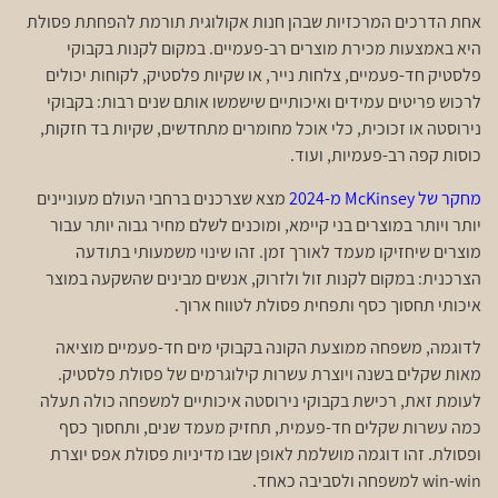
אחת הדרכים המרכזיות שבהן חנות אקולוגית תורמת להפחתת פסולת
היא באמצעות מכירת מוצרים רב-פעמיים. במקום לקנות בקבוקי
פלסטיק חד-פעמיים, צלחות נייר, או שקיות פלסטיק, לקוחות יכולים
לרכוש פריטים עמידים ואיכותיים שישמשו אותם שנים רבות: בקבוקי
נירוסטה או זכוכית, כלי אוכל מחומרים מתחדשים, שקיות בד חזקות,
כוסות קפה רב-פעמיות, ועוד.
מחקר של McKinsey מ-2024
מצא שצרכנים ברחבי העולם מעוניינים
יותר ויותר במוצרים בני קיימא, ומוכנים לשלם מחיר גבוה יותר עבור
מוצרים שיחזיקו מעמד לאורך זמן. זהו שינוי משמעותי בתודעה
הצרכנית: במקום לקנות זול ולזרוק, אנשים מבינים שהשקעה במוצר
איכותי תחסוך כסף ותפחית פסולת לטווח ארוך.
לדוגמה, משפחה ממוצעת הקונה בקבוקי מים חד-פעמיים מוציאה
מאות שקלים בשנה ויוצרת עשרות קילוגרמים של פסולת פלסטיק.
לעומת זאת, רכישת בקבוקי נירוסטה איכותיים למשפחה כולה תעלה
כמה עשרות שקלים חד-פעמית, תחזיק מעמד שנים, ותחסוך כסף
ופסולת. זהו דוגמה מושלמת לאופן שבו מדיניות פסולת אפס יוצרת
win-win למשפחה ולסביבה כאחד.