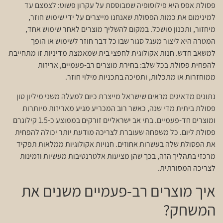
פסולת אפס היא פילוסופיה שמבוססת על עקרון פשוט: לצמצם עד
למינימום את כמות הפסולת שאנחנו מייצרים על ידי שימוש חוזר,
מיחזור, ותכנון מושכל. במקום להשליך מוצרים לאחר שימוש אחד,
המטרה היא ליצור מעגל סגור שבו כל דבר חוזר לשימוש או הופך
למשאב חדש. חנות אקולוגית לחפצי בית שמאמצת מדיניות זו מתחייבת
להפחית פסולת בכל שלב: בחירת מוצרים רב-פעמיים, אריזות
ממוחזרות או מתכלות, ותמיכה בתכניות מילוי חוזר.
נתונים מדאיגים מראים שישראל מייצרת כיום למעלה משני מיליון טון
פסולת ביתית מדי שנה, כאשר רוב המכריע מגיע מאריזות מיותרות
ומוצרים חד-פעמיים. בתי אב ישראליים זורקים בממוצע כ-1.5 קילוגרם
פסולת ליום. כל משפחה שעוברת לצריכה מודעת יותר יכולה להפחית
את הפסולת שלה בעשרות אחוזים. חנויות אקולוגיות ממלאות תפקיד
מרכזי בתהליך הזה, בכך שהן מציעות אלטרנטיבות מעשיות וזמינות
לצריכה המסורתית.
איך מוצרים רב-פעמיים משנים את
המשחק?