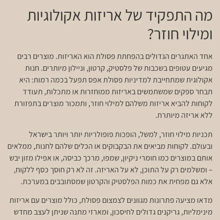
מה התפקיד של אריזות אקולוגיות
ומילוי חוזר?
אחד האתגרים הגדולים בהפחתת פסולת הוא האריזות. מוצרים רבים
מגיעים עטופים בשכבות של פלסטיק, קרטון, וניילון מיותרים. חנות
אקולוגית שמתחייבת למדיניות פסולת אפס תפעל בכמה רמות: היא
תבחר ספקים שמשתמשים באריזות ממוחזרות או מתכלות, תעודד
לקוחות להביא אריזות משלהם למילוי חוזר, ותמכור מוצרים בתפזורת
ללא אריזה מיותרת.
תכניות מילוי חוזר, למשל, הופכות פופולריות יותר ויותר בישראל
ובעולם. לקוחות מביאים את הבקבוקים או הכלים שלהם לחנות, ממלאים
אותם במוצרים כמו חומרי ניקיון, שמפו, מרכך כביסה, או אפילו מזון יבש
– ומשלמים רק על התוכן, לא על האריזה. זה לא רק חוסך כסף ללקוח,
אלא גם מפחית את כמות הפלסטיק והקרטון שמסתובבים במערכת.
מדאו מציעה פתרונות מגוונים לצמצום פסולת, כולל מוצרים עם אריזות
מינימליות, גריקנים גדולים לחיסכון, ומארזי מתנה שניתן לעצב מחדש